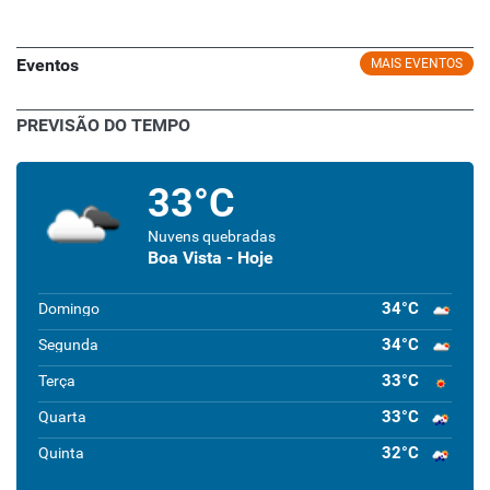
Eventos
MAIS EVENTOS
PREVISÃO DO TEMPO
33°C
Nuvens quebradas
Boa Vista - Hoje
34°C
Domingo
34°C
Segunda
33°C
Terça
33°C
Quarta
32°C
Quinta