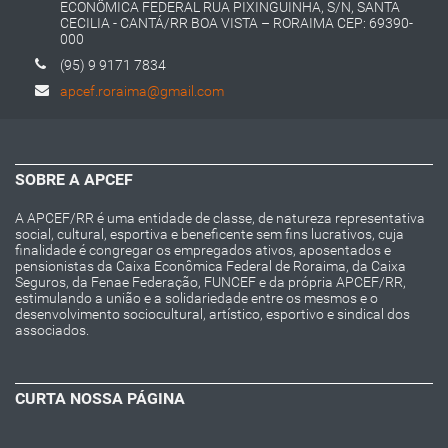
ECONÔMICA FEDERAL RUA PIXINGUINHA, S/N, SANTA
CECILIA - CANTÁ/RR BOA VISTA – RORAIMA CEP: 69390-
000
(95) 9 9171 7834
apcef.roraima@gmail.com
SOBRE A APCEF
A APCEF/RR é uma entidade de classe, de natureza representativa
social, cultural, esportiva e beneficente sem fins lucrativos, cuja
finalidade é congregar os empregados ativos, aposentados e
pensionistas da Caixa Econômica Federal de Roraima, da Caixa
Seguros, da Fenae Federação, FUNCEF e da própria APCEF/RR,
estimulando a união e a solidariedade entre os mesmos e o
desenvolvimento sociocultural, artístico, esportivo e sindical dos
associados.
CURTA NOSSA PÁGINA